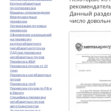
Крупногабаритные
рекомендатель
грузоперевозки
Данный раздел
Машины сопровождения
Международные
число довольн
перевозки
Организация грузовых
перевозок
Оформление разрешений
на перевозку
крупногабаритного
(негабаритного) груза
ПДД при перевозке
негабаритных грузов
Перевозка ЖБИ
Перевозка грузов от 20
тонн
Перевозка негабаритных
грузов
Перевозка труб
Перевозки грузов по РФ и
в Европу
Специфика перевозки
негабаритных грузов
автотранспортом
Экспедиционные и