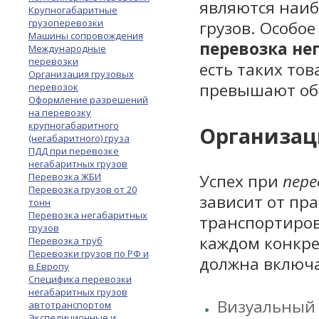
являются наиб
Крупногабаритные
грузоперевозки
грузов. Особое
Машины сопровождения
перевозка не
Международные
перевозки
есть таких то
Организация грузовых
превышают об
перевозок
Оформление разрешений
на перевозку
крупногабаритного
Организац
(негабаритного) груза
ПДД при перевозке
негабаритных грузов
Перевозка ЖБИ
Успех при
пере
Перевозка грузов от 20
зависит от пр
тонн
Перевозка негабаритных
транспортиров
грузов
каждом конкре
Перевозка труб
Перевозки грузов по РФ и
должна включа
в Европу
Специфика перевозки
негабаритных грузов
Визуальный 
автотранспортом
Экспедиционные и