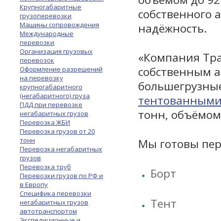
Крупногабаритные
собственного 
грузоперевозки
Машины сопровождения
надёжность.
Международные
перевозки
Организация грузовых
«Компания Тра
перевозок
собственным а
Оформление разрешений
на перевозку
большегрузны
крупногабаритного
(негабаритного) груза
тентованными
ПДД при перевозке
тонн, объёмом
негабаритных грузов
Перевозка ЖБИ
Перевозка грузов от 20
тонн
Мы готовы пер
Перевозка негабаритных
грузов
Перевозка труб
Борт
Перевозки грузов по РФ и
в Европу
Специфика перевозки
Тент
негабаритных грузов
автотранспортом
Экспедиционные и