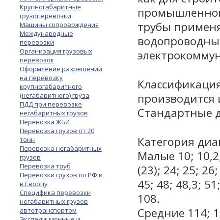
Крупногабаритные
промышленном
грузоперевозки
трубы применя
Машины сопровождения
Международные
водопроводных
перевозки
Организация грузовых
электрокоммун
перевозок
Оформление разрешений
на перевозку
Классификация
крупногабаритного
(негабаритного) груза
производится 
ПДД при перевозке
Стандартные 
негабаритных грузов
Перевозка ЖБИ
Перевозка грузов от 20
Категория диа
тонн
Перевозка негабаритных
Малые 10; 10,2; 
грузов
Перевозка труб
(23); 24; 25; 26;
Перевозки грузов по РФ и
45; 48; 48,3; 51;
в Европу
Специфика перевозки
108.
негабаритных грузов
Средние 114; 12
автотранспортом
Экспедиционные и