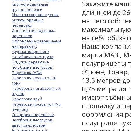
Закажите маши
Крупногабаритные
грузоперевозки
длинной до 26
Машины сопровождения
нашего собств
Международные
перевозки
максимальную 
Организация грузовых
перевозок
на себя обязат
Оформление разрешений
Наша компания
на перевозку
крупногабаритного
марки МАЗ , Ме
(негабаритного) груза
полуприцепы 
ПДД при перевозке
негабаритных грузов
:Кроне, Тонар
Перевозка ЖБИ
Перевозка грузов от 20
13,6 метров д
тонн
0,75 метра до
Перевозка негабаритных
грузов
имеют съёмные
Перевозка труб
площадку и пе
Перевозки грузов по РФ и
в Европу
оформления ра
Специфика перевозки
негабаритных грузов
полуприцеп у
автотранспортом
Экспедиционные и