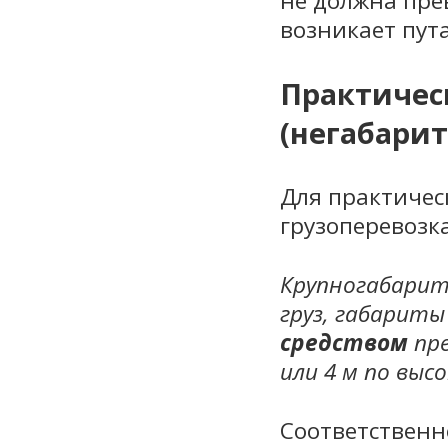
не должна пре
возникает пут
Практичес
(негабарит
Для практичес
грузоперевозк
Крупногабарит
груз, габарит
средством
пре
или 4 м по выс
Соответственн