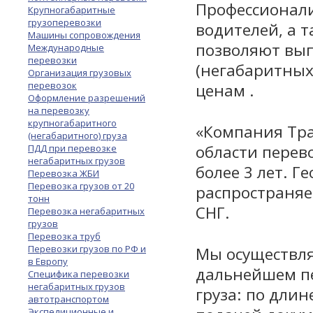
Профессионал
Крупногабаритные
грузоперевозки
водителей, а 
Машины сопровождения
позволяют вып
Международные
перевозки
(негабаритных
Организация грузовых
перевозок
ценам .
Оформление разрешений
на перевозку
крупногабаритного
«Компания Тра
(негабаритного) груза
области перев
ПДД при перевозке
негабаритных грузов
более 3 лет. 
Перевозка ЖБИ
Перевозка грузов от 20
распространяет
тонн
СНГ.
Перевозка негабаритных
грузов
Перевозка труб
Перевозки грузов по РФ и
Мы осуществля
в Европу
дальнейшем пе
Специфика перевозки
негабаритных грузов
груза: по длин
автотранспортом
Экспедиционные и