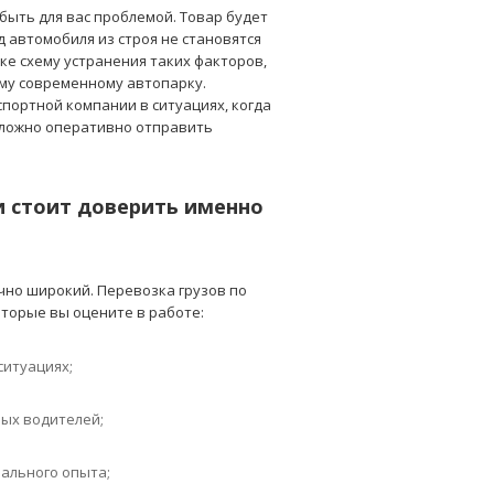
быть для вас проблемой. Товар будет
д автомобиля из строя не становятся
е схему устранения таких факторов,
ому современному автопарку.
портной компании в ситуациях, когда
 сложно оперативно отправить
ии стоит доверить именно
чно широкий. Перевозка грузов по
оторые вы оцените в работе:
ситуациях;
ых водителей;
ального опыта;