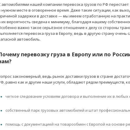
С автомобилями нашей компании перевозка грузов по РФ перестает 
в нужном месте в оговоренное время. Даже такие ситуации, как выхо
причиной задержки в доставке — мы имеем отработанную на практик
а их вероятность сведена к минимуму, благодаря нашему собственн
Особенно важно такое серьёзное отношение к делу со стороны транс
выполняется перевозка груза в Европу, ведь в другую страну очень
запасной автомобиль.
Почему перевозку груза в Европу или по Росс
нам?
Вопрос закономерный, ведь рынок доставки грузов в стране достато
РФ, равно как и другие наши услуги, обладают рядом преимуществ, к
четкое следование условиям договора и выполнение их в любых 
собственный парк грузовых автомобилей и штат профессиональн
помощь с документацией на товарообмен с Европой на основе ре