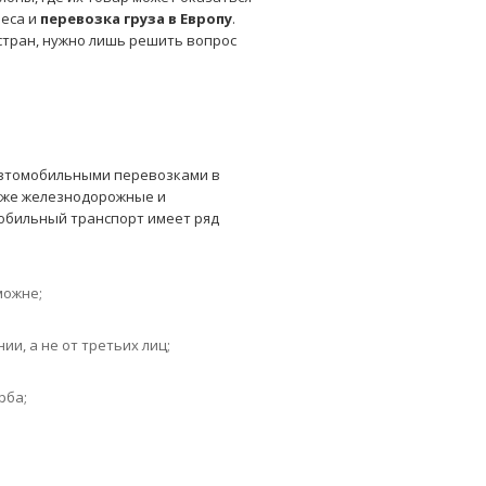
неса и
перевозка груза в Европу
.
стран, нужно лишь решить вопрос
автомобильными перевозками в
акже железнодорожные и
мобильный транспорт имеет ряд
можне;
и, а не от третьих лиц;
рба;