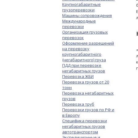
Крупногабаритные
грузоперевозки
Машины сопровождения
Международные
перевозки
Организация грузовых
перевозок
Оформление разрешений
на перевозку
крупногабаритного
(негабаритного) груза
ПДД при перевозке
негабаритных грузов
Перевозка ЖБИ
Перевозка грузов от 20
тонн
Перевозка негабаритных
грузов
Перевозка труб
Перевозки грузов по РФ и
в Европу
Специфика перевозки
негабаритных грузов
автотранспортом
Экспедиционные и