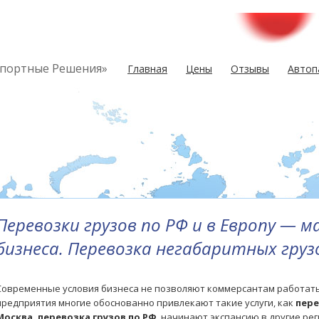
спортные Решения»
Главная
Цены
Отзывы
Автоп
Перевозки грузов по РФ и в Европу —
бизнеса. Перевозка негабаритных груз
Современные условия бизнеса не позволяют коммерсантам работать
предприятия многие обоснованно привлекают такие услуги, как
пере
Москва,
перевозка грузов по РФ
, начинают экспансию в другие рег