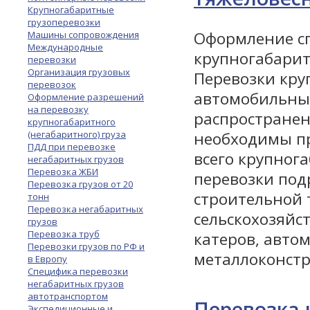
Крупногабаритные
грузоперевозки
Оформление сп
Машины сопровождения
Международные
крупногабарит
перевозки
Организация грузовых
Перевозки кру
перевозок
автомобильны
Оформление разрешений
на перевозку
распространен
крупногабаритного
(негабаритного) груза
необходимы пр
ПДД при перевозке
всего крупног
негабаритных грузов
Перевозка ЖБИ
перевозки под
Перевозка грузов от 20
строительной 
тонн
Перевозка негабаритных
сельскохозяйст
грузов
Перевозка труб
катеров, автом
Перевозки грузов по РФ и
металлоконстру
в Европу
Специфика перевозки
негабаритных грузов
автотранспортом
Перевозка 
Экспедиционные и