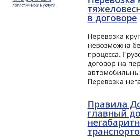
логистические услуги
тяжеловесн
в договоре
Перевозка кру
невозможна бе
процесса. Гру
договор на пе
автомобильны
Перевозка нег
Правила Д
главный до
негабарит
транспорт